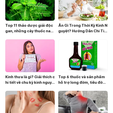
Top 11 thảo dược giải độc
Ăn Gì Trong Thời Kỳ Kinh N
gan, những cây thuốc nam
guyệt? Hướng Dẫn Chi Tiế
giúp mát gan thường dùng
t Cho Phụ Nữ
Kinh thưa là gì? Giải thích c
Top 6 thuốc và sản phẩm
hi tiết về chu kỳ kinh nguyệ
hỗ trợ long đờm, tiêu đờm
t
phổ biến 2026