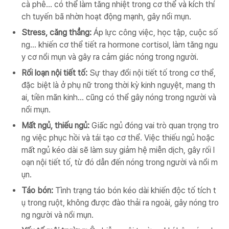
cà phê... có thể làm tăng nhiệt trong cơ thể và kích thí
ch tuyến bã nhờn hoạt động mạnh, gây nổi mụn.
Stress, căng thẳng:
Áp lực công việc, học tập, cuộc số
ng... khiến cơ thể tiết ra hormone cortisol, làm tăng ngu
y cơ nổi mụn và gây ra cảm giác nóng trong người.
Rối loạn nội tiết tố:
Sự thay đổi nội tiết tố trong cơ thể,
đặc biệt là ở phụ nữ trong thời kỳ kinh nguyệt, mang th
ai, tiền mãn kinh... cũng có thể gây nóng trong người và
nổi mụn.
Mất ngủ, thiếu ngủ:
Giấc ngủ đóng vai trò quan trọng tro
ng việc phục hồi và tái tạo cơ thể. Việc thiếu ngủ hoặc
mất ngủ kéo dài sẽ làm suy giảm hệ miễn dịch, gây rối l
oạn nội tiết tố, từ đó dẫn đến nóng trong người và nổi m
ụn.
Táo bón:
Tình trạng táo bón kéo dài khiến độc tố tích t
ụ trong ruột, không được đào thải ra ngoài, gây nóng tro
ng người và nổi mụn.