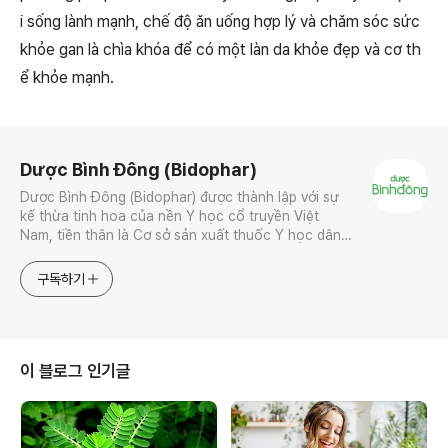
i sống lành mạnh, chế độ ăn uống hợp lý và chăm sóc sức
khỏe gan là chìa khóa để có một làn da khỏe đẹp và cơ th
ể khỏe mạnh.
로그 정보
Dược Bình Đông (Bidophar)
Dược Bình Đông (Bidophar) được thành lập với sự
kế thừa tinh hoa của nền Y học cổ truyền Việt
Nam, tiền thân là Cơ sở sản xuất thuốc Y học dân
tộc Bình Đông. Trang chủ:
https://www.binhdong.vn/
구독하기
이 블로그 인기글