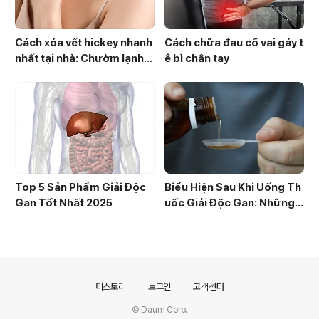
Cách xóa vết hickey nhanh
Cách chữa đau cổ vai gáy t
nhất tại nhà: Chườm lạnh,
ê bì chân tay
chườm ấm đúng cách
Top 5 Sản Phẩm Giải Độc
Biểu Hiện Sau Khi Uống Th
Gan Tốt Nhất 2025
uốc Giải Độc Gan: Những
Điều Cần Biết
의안내
티스토리
로그인
고객센터
© Daum Corp.