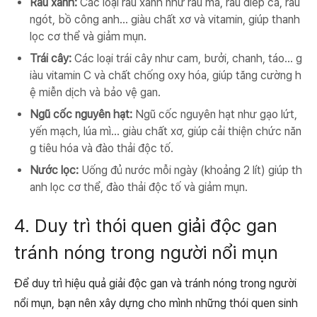
Rau xanh:
Các loại rau xanh như rau má, rau diếp cá, rau
ngót, bồ công anh... giàu chất xơ và vitamin, giúp thanh
lọc cơ thể và giảm mụn.
Trái cây:
Các loại trái cây như cam, bưởi, chanh, táo... g
iàu vitamin C và chất chống oxy hóa, giúp tăng cường h
ệ miễn dịch và bảo vệ gan.
Ngũ cốc nguyên hạt:
Ngũ cốc nguyên hạt như gạo lứt,
yến mạch, lúa mì... giàu chất xơ, giúp cải thiện chức năn
g tiêu hóa và đào thải độc tố.
Nước lọc:
Uống đủ nước mỗi ngày (khoảng 2 lít) giúp th
anh lọc cơ thể, đào thải độc tố và giảm mụn.
4. Duy trì thói quen giải độc gan
tránh nóng trong người nổi mụn
Để duy trì hiệu quả giải độc gan và tránh nóng trong người
nổi mụn, bạn nên xây dựng cho mình những thói quen sinh